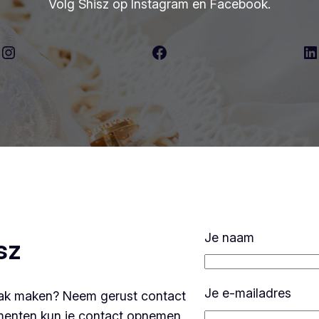
Volg Shisz op Instagram en Facebook.
Instagram
Facebook
LinkedIn
Je naam
sz
Je e-mailadres
aak maken? Neem gerust contact
menten kun je contact opnemen