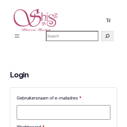
Ga
naar
de
inhoud
Zoeken
Login
Vereist
Gebruikersnaam of e-mailadres
*
Vereist
Wachtwoord
*