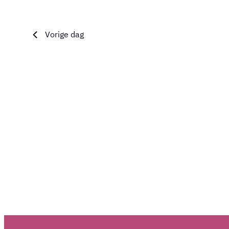
6,
navigatie
keyword.
2026
Vorige dag