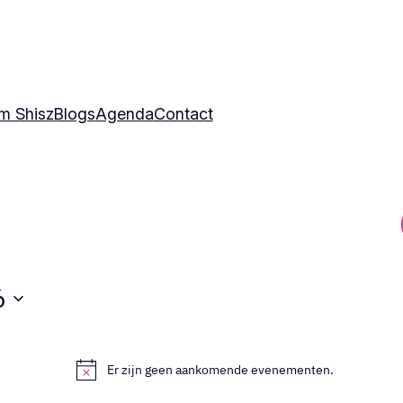
m Shisz
Blogs
Agenda
Contact
6
Er zijn geen aankomende evenementen.
Bericht