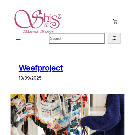
Ga
naar
de
inhoud
Zoeken
Weefproject
13/09/2025